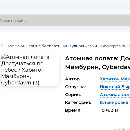
Кот Баюн - сайт с бесплатными аудиокнигами.
»
Блокировка
» А
Атомная лопата: До
Мамбурин, Cyberdaw
Автор:
Харитон Ма
Озвучка:
Николай Бы
Серия:
Атомная ло
Категория:
Блокировка
Время:
10 ч. 3 м.
2
голос