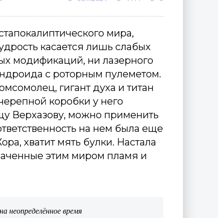
стапокалиптического мира,
мудрость касается лишь слабых
ных модификаций, ни лазерного
андроида с роторным пулеметом.
мсомолец, гигант духа и титан
 черепной коробки у него
рищу Верхазову, можно применить
 ответственность на нем была еще
ра, хватит мять булки. Настала
траченные этим миром пламя и
на неопределённое время