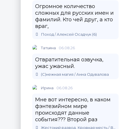
Огромное количество
сложных для русских имен и
фамилий. Кто чей друг, а кто
враг,
Поход / Алексей Осадчук (6)
Татьяна
06.08.26
Отвратительная озвучка,
ужас ужасный.
(С)нежная магия / Анна Одувалова
Ирина
06.08.26
Мне вот интересно, в каком
фэнтезийном мире
происходят данные
события??? Второй раз
Жестокий развод. Кровная месть / Влада Одинцова