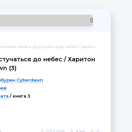
томная лопата: Достучаться до небес / Харитон Мамбурин, Cyberdawn (3)
стучаться до небес / Харитон
n (3)
мбурин
Cyberdawn
рев
пата
/ книга 3
а
03.11.2024
4 144
0