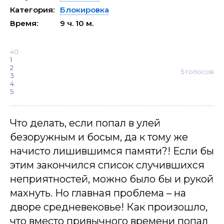
Категория:
Блокировка
Время:
9 ч. 10 м.
40
1
2
5
голосов
3
4
5
Что делать, если попал в улей
безоружным и босым, да к тому же
начисто лишившимся памяти?! Если бы
этим закончился список случившихся
неприятностей, можно было бы и рукой
махнуть. Но главная проблема – на
дворе средневековье! Как произошло,
что вместо привычного времени попал