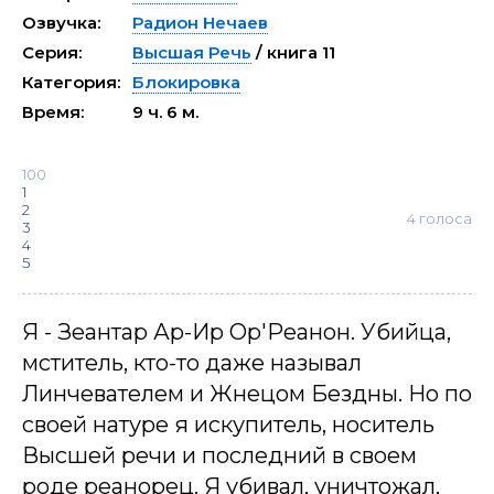
Озвучка:
Радион Нечаев
Серия:
Высшая Речь
/ книга 11
Категория:
Блокировка
Время:
9 ч. 6 м.
100
1
2
4
голоса
3
4
5
Я - Зеантар Ар-Ир Ор'Реанон. Убийца,
мститель, кто-то даже называл
Линчевателем и Жнецом Бездны. Но по
своей натуре я искупитель, носитель
Высшей речи и последний в своем
роде реанорец. Я убивал, уничтожал,