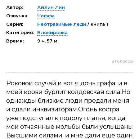
Автор:
Айлин Лин
Озвучка:
Чиффа
Серия:
Неотразимые леди
/ книга 1
Категория:
Блокировка
Время:
9 ч. 57 м.
8
голосов
Роковой случай и вот я дочь графа, и в
моей крови бурлит колдовская сила.Но
однажды близкие люди предали меня
и сдали инквизиторам.Огонь костра
уже подступал к подолу платья, когда
мои отчаянные мольбы были услышаны
Высшими силами, и мне дали еще один