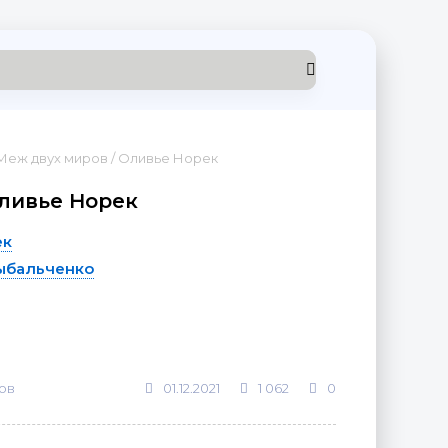
Меж двух миров / Оливье Норек
Оливье Норек
ек
ыбальченко
ов
01.12.2021
1 062
0