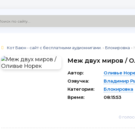
Кот Баюн - сайт с бесплатными аудиокнигами.
»
Блокировка
» 
Меж двух миров / 
Автор:
Оливье Нор
Озвучка:
Владимир Р
Категория:
Блокировка
Время:
08:15:53
0
голос