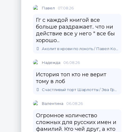
Павел
07.08.26
Гг с каждой книгой все
больше раздражает.. что ни
действие все у него " все бы
хорошо...
Аколит в крови по локоть / Павел Корнев (5)
Надежда
06.08.26
История топ кто не верит
тому в лоб
Счастливый торт Шарлотты / Эва Гринерс
Валентина
06.08.26
Огромное количество
сложных для русских имен и
фамилий. Кто чей друг, а кто