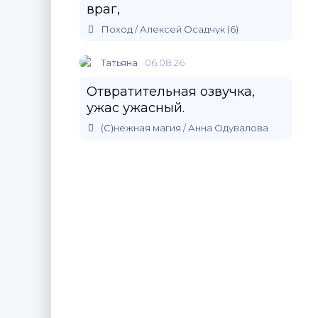
враг,
Поход / Алексей Осадчук (6)
Татьяна
06.08.26
Отвратительная озвучка,
ужас ужасный.
(С)нежная магия / Анна Одувалова