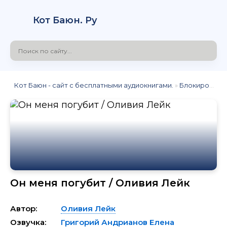
Кот Баюн. Ру
Кот Баюн - сайт с бесплатными аудиокнигами.
»
Блокировка
»
Он меня погубит / Оливия Лейк
Автор:
Оливия Лейк
Озвучка:
Григорий Андрианов
Елена