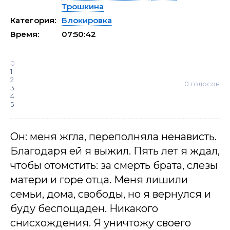
Трошкина
Категория:
Блокировка
Время:
07:50:42
0
1
2
0
голосов
3
4
5
Он: меня жгла, переполняла ненависть.
Благодаря ей я выжил. Пять лет я ждал,
чтобы отомстить: за смерть брата, слезы
матери и горе отца. Меня лишили
семьи, дома, свободы, но я вернулся и
буду беспощаден. Никакого
снисхождения. Я уничтожу своего