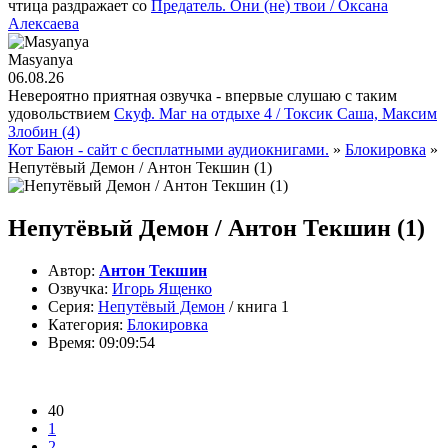
чтица раздражает со
Предатель. Они (не) твои / Оксана
Алексаева
Masyanya
06.08.26
Невероятно приятная озвучка - впервые слушаю с таким
удовольствием
Скуф. Маг на отдыхе 4 / Токсик Саша, Максим
Злобин (4)
Кот Баюн - сайт с бесплатными аудиокнигами.
»
Блокировка
»
Непутёвый Демон / Антон Текшин (1)
Непутёвый Демон / Антон Текшин (1)
Автор:
Антон Текшин
Озвучка:
Игорь Ященко
Серия:
Непутёвый Демон
/ книга 1
Категория:
Блокировка
Время:
09:09:54
40
1
2