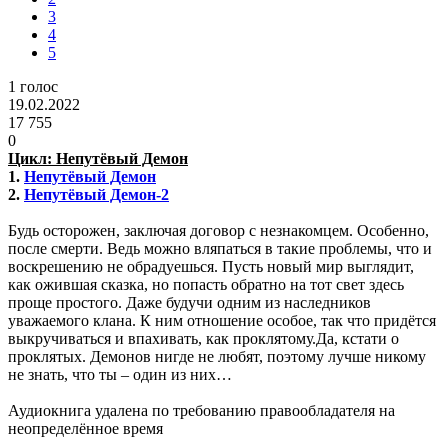
3
4
5
1
голос
19.02.2022
17 755
0
Цикл: Непутёвый Демон
1.
Непутёвый Демон
2.
Непутёвый Демон-2
Будь осторожен, заключая договор с незнакомцем. Особенно,
после смерти. Ведь можно вляпаться в такие проблемы, что и
воскрешению не обрадуешься. Пусть новый мир выглядит,
как ожившая сказка, но попасть обратно на тот свет здесь
проще простого. Даже будучи одним из наследников
уважаемого клана. К ним отношение особое, так что придётся
выкручиваться и впахивать, как проклятому.Да, кстати о
проклятых. Демонов нигде не любят, поэтому лучше никому
не знать, что ты – один из них…
Аудиокнига удалена по требованию правообладателя на
неопределённое время