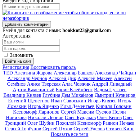
Введите код с картинки:
Добавить комментарий
Емейл для контакта с нами:
bookkot23@gmail.com
Авторизация
Запомнить
Войти на сайт
Регистрация
Восстановить пароль
TED
Алевтина Жарова
Александр Башков
Александр Чайцын
Александр Чернов
Алексей Дик
Алексей Макеев
Алексей
Семёнов
Алиса Тверская
Алла Човжик
Андрей Ливадный
Артем Каменистый
Борис Клейнберг
Вадим Пугачев
Владимир Князев
Глубина
Дем Михайлов
Дмитрий Кузнецов
Евгений Щепетнов
Иван Савоськин
Игорь Князев
Игорь
Ломакин
Игорь Ященко
Илья Дементьев
Кирилл Головин
Ксеноморф
Ларионов Сергей
Максим Суслов
Нелли
Новикова
Николай Леонов
Олег Булдаков
Олег Кейнз
Олег
Троицкий
Олег Шубин
Пожилой Ксеноморф
Радион Нечаев
Сергей Горбунов
Сергей Пухов
Сергей Уделов
Стивен Кинг
Показать все теги