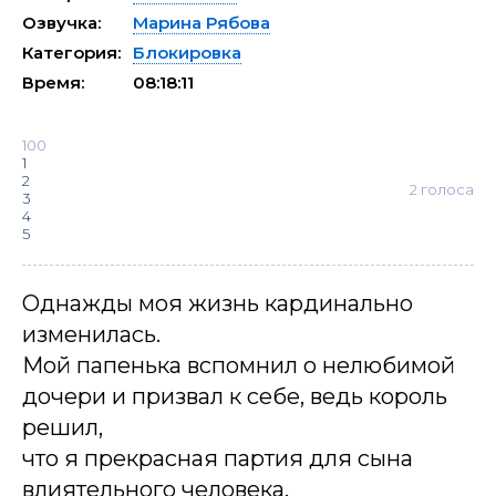
Озвучка:
Марина Рябова
Категория:
Блокировка
Время:
08:18:11
100
1
2
2
голоса
3
4
5
Однажды моя жизнь кардинально
изменилась.
Мой папенька вспомнил о нелюбимой
дочери и призвал к себе, ведь король
решил,
что я прекрасная партия для сына
влиятельного человека.