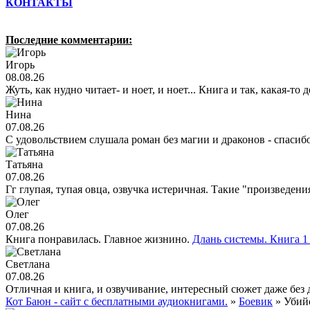
КОНТАКТЫ
Последние комментарии:
Игорь
08.08.26
Жуть, как нудно читает- и ноет, и ноет... Книга и так, какая-то
Нина
07.08.26
С удовольствием слушала роман без магии и драконов - спасиб
Татьяна
07.08.26
Гг глупая, тупая овца, озвучка истеричная. Такие "произведен
Олег
07.08.26
Книга понравилась. Главное жизнино.
Длань системы. Книга 1 
Светлана
07.08.26
Отличная и книга, и озвучивание, интересный сюжет даже без 
Кот Баюн - сайт с бесплатными аудиокнигами.
»
Боевик
» Убий