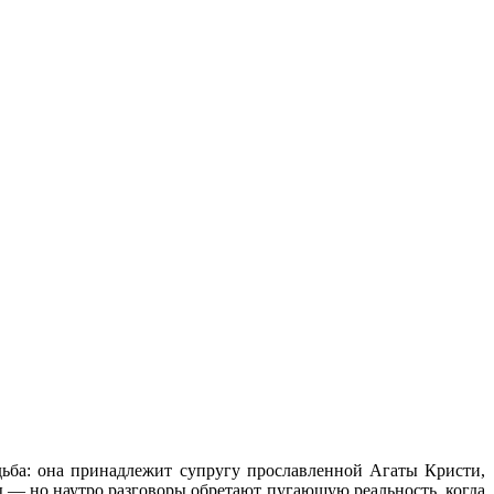
дьба: она принадлежит супругу прославленной Агаты Кристи,
 — но наутро разговоры обретают пугающую реальность, когда