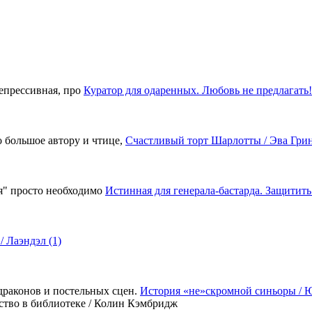
 депрессивная, про
Куратор для одаренных. Любовь не предлагать! 
о большое автору и чтице,
Счастливый торт Шарлотты / Эва Гри
ия" просто необходимо
Истинная для генерала-бастарда. Защитит
/ Лаэндэл (1)
драконов и постельных сцен.
История «не»скромной синьоры / 
ство в библиотеке / Колин Кэмбридж