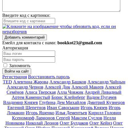
Введите код с картинки:
Добавить комментарий
Емейл для контакта с нами:
bookkot23@gmail.com
Авторизация
Запомнить
Войти на сайт
Регистрация
Восстановить пароль
TED
Алевтина Жарова
Александр Башков
Александр Чайцын
Александр Чернов
Алексей Дик
Алексей Макеев
Алексей
Семёнов
Алиса Тверская
Алла Човжик
Андрей Ливадный
Артем Каменистый
Борис Клейнберг
Вадим Пугачев
Владимир Князев
Глубина
Дем Михайлов
Дмитрий Кузнецов
Евгений Щепетнов
Иван Савоськин
Игорь Князев
Игорь
Ломакин
Игорь Ященко
Илья Дементьев
Кирилл Головин
Ксеноморф
Ларионов Сергей
Максим Суслов
Нелли
Новикова
Николай Леонов
Олег Булдаков
Олег Кейнз
Олег