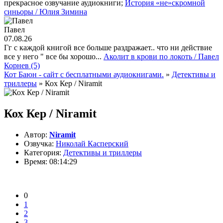
прекрасное озвучание аудиокниги;
История «не»скромной
синьоры / Юлия Зимина
Павел
07.08.26
Гг с каждой книгой все больше раздражает.. что ни действие
все у него " все бы хорошо...
Аколит в крови по локоть / Павел
Корнев (5)
Кот Баюн - сайт с бесплатными аудиокнигами.
»
Детективы и
триллеры
» Кох Кер / Niramit
Кох Кер / Niramit
Автор:
Niramit
Озвучка:
Николай Касперский
Категория:
Детективы и триллеры
Время:
08:14:29
0
1
2
3