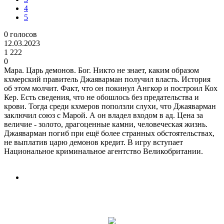
4
5
0
голосов
12.03.2023
1 222
0
Мара. Царь демонов. Бог. Никто не знает, каким образом
кхмерский правитель Джаяварман получил власть. История
об этом молчит. Факт, что он покинул Ангкор и построил Кох
Кер. Есть сведения, что не обошлось без предательства и
крови. Тогда среди кхмеров поползли слухи, что Джаяварман
заключил союз с Марой. А он владел входом в ад. Цена за
величие - золото, драгоценные камни, человеческая жизнь.
Джаяварман погиб при ещё более странных обстоятельствах,
не выплатив царю демонов кредит. В игру вступает
Национальное криминальное агентство Великобритании.