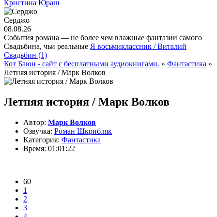
Кристина Юраш
Серджо
08.08.26
События романа — не более чем влажные фантазии самого
Свадьбина, чьи реальные
Я восьмиклассник / Виталий
Свадьбин (1)
Кот Баюн - сайт с бесплатными аудиокнигами.
»
Фантастика
»
Летняя история / Марк Волков
Летняя история / Марк Волков
Автор:
Марк Волков
Озвучка:
Роман Шкрибляк
Категория:
Фантастика
Время:
01:01:22
60
1
2
3
4