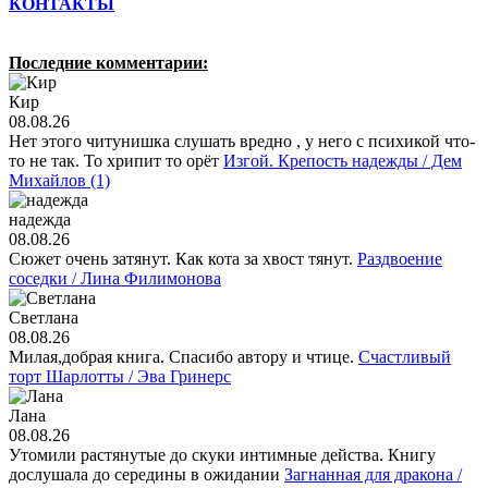
КОНТАКТЫ
Последние комментарии:
Кир
08.08.26
Нет этого читунишка слушать вредно , у него с психикой что-
то не так. То хрипит то орёт
Изгой. Крепость надежды / Дем
Михайлов (1)
надежда
08.08.26
Сюжет очень затянут. Как кота за хвост тянут.
Раздвоение
соседки / Лина Филимонова
Светлана
08.08.26
Милая,добрая книга. Спасибо автору и чтице.
Счастливый
торт Шарлотты / Эва Гринерс
Лана
08.08.26
Утомили растянутые до скуки интимные действа. Книгу
дослушала до середины в ожидании
Загнанная для дракона /