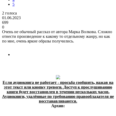
5
2
голоса
01.06.2023
699
0
Очень не обычный рассказ от автора Марка Волкова. Сложно
отнести произведение к какому то отдельному жанру, но как
по мне, очень яркие образы получились.
Если аудиокнига не работает - просьба сообщить, нажав на
этот текст или кнопку тревоги. Доступ к прослушиванию
книги будет восстановлен в течении нескольких часов.
Аудиокниги, удалённые по требованию правообладателя не
восстанавливаются.
Архив: