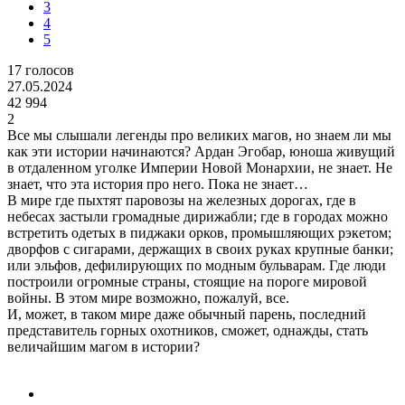
3
4
5
17
голосов
27.05.2024
42 994
2
Все мы слышали легенды про великих магов, но знаем ли мы
как эти истории начинаются? Ардан Эгобар, юноша живущий
в отдаленном уголке Империи Новой Монархии, не знает. Не
знает, что эта история про него. Пока не знает…
В мире где пыхтят паровозы на железных дорогах, где в
небесах застыли громадные дирижабли; где в городах можно
встретить одетых в пиджаки орков, промышляющих рэкетом;
дворфов с сигарами, держащих в своих руках крупные банки;
или эльфов, дефилирующих по модным бульварам. Где люди
построили огромные страны, стоящие на пороге мировой
войны. В этом мире возможно, пожалуй, все.
И, может, в таком мире даже обычный парень, последний
представитель горных охотников, сможет, однажды, стать
величайшим магом в истории?