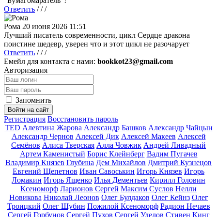
"Бумагомаратель"!
Ответить
/ / /
Рома
20 июня 2026 11:51
Лучший писатель современности, цикл Сердце дракона
поистине шедевр, уверен что и этот цикл не разочарует
Ответить
/ / /
Емейл для контакта с нами:
bookkot23@gmail.com
Авторизация
Запомнить
Войти на сайт
Регистрация
Восстановить пароль
TED
Алевтина Жарова
Александр Башков
Александр Чайцын
Александр Чернов
Алексей Дик
Алексей Макеев
Алексей
Семёнов
Алиса Тверская
Алла Човжик
Андрей Ливадный
Артем Каменистый
Борис Клейнберг
Вадим Пугачев
Владимир Князев
Глубина
Дем Михайлов
Дмитрий Кузнецов
Евгений Щепетнов
Иван Савоськин
Игорь Князев
Игорь
Ломакин
Игорь Ященко
Илья Дементьев
Кирилл Головин
Ксеноморф
Ларионов Сергей
Максим Суслов
Нелли
Новикова
Николай Леонов
Олег Булдаков
Олег Кейнз
Олег
Троицкий
Олег Шубин
Пожилой Ксеноморф
Радион Нечаев
Сергей Горбунов
Сергей Пухов
Сергей Уделов
Стивен Кинг