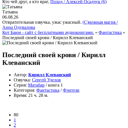
Кто чей друг, а кто враг,
Поход / Алексей Осадчук (6)
Татьяна
06.08.26
Отвратительная озвучка, ужас ужасный.
(С)нежная магия /
Анна Одувалова
Кот Баюн - сайт с бесплатными аудиокнигами.
»
Фантастика
»
Последний своей крови / Кирилл Клеванский
Последний своей крови / Кирилл
Клеванский
Автор:
Кирилл Клеванский
Озвучка:
Сергей Уделов
Серия:
Матабар
/ книга 1
Категория:
Фантастика
/
Фэнтези
Время:
21 ч. 28 м.
80
1
2