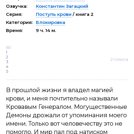
Озвучка:
Константин Загацкий
Серия:
Поступь крови
/ книга 2
Категория:
Блокировка
Время:
9 ч. 14 м.
60
1
2
2
голоса
3
4
5
В прошлой жизни я владел магией
крови, и меня почтительно называли
Кровавым Генералом. Могущественные
Демоны дрожали от упоминания моего
имени. Только вот человечеству это не
помогло. И мир пал под натиском