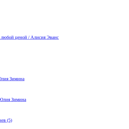
ь любой ценой / Алисия Эванс
Юлия Зимина
 Юлия Зимина
ев (5)