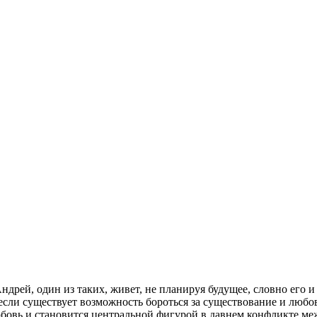
дрей, один из таких, живет, не планируя будущее, словно его и 
 если существует возможность бороться за существование и любо
 любовь и становится центральной фигурой в давнем конфликте