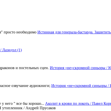
ия" просто необходимо
Истинная для генерала-бастарда. Защитит
/ Лаэндэл (1)
драконов и постельных сцен.
История «не»скромной синьоры / 
красное озвучание аудиокниги;
История «не»скромной синьоры /
 у него " все бы хорошо...
Аколит в крови по локоть / Павел Корн
Я утопленник / Андрей Прусаков