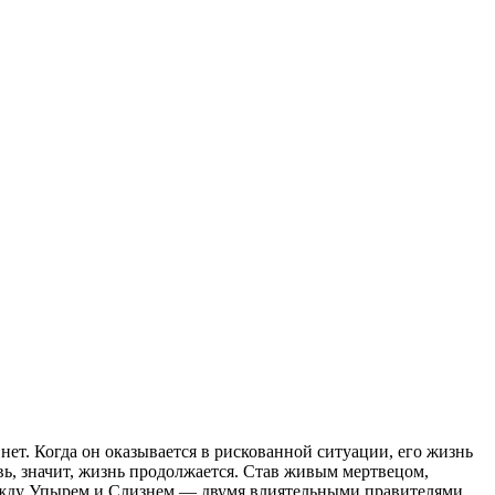
нет. Когда он оказывается в рискованной ситуации, его жизнь
вь, значит, жизнь продолжается. Став живым мертвецом,
 между Упырем и Слизнем — двумя влиятельными правителями