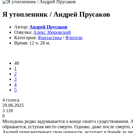
Я утопленник / Андрей Прусаков
Автор:
Андрей Прусаков
Озвучка:
Алекс Зборовский
Категория:
Фантастика
/
Фэнтези
Время:
12 ч. 28 м.
40
1
2
3
4
5
4
голоса
29.06.2025
3 118
0
Молодежь редко задумывается о конце своего существования. Ан
обрывается, уступая место смерти. Однако, даже после смерти,
Андрей пересматривает свои ценности, вступает в борьбу за