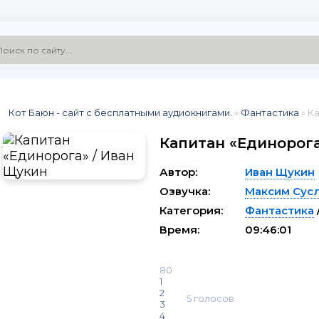
Кот Баюн - сайт с бесплатными аудиокнигами.
»
Фантастика
» К
Капитан «Единорога
Автор:
Иван Щукин
Озвучка:
Максим Сус
Категория:
Фантастика
Время:
09:46:01
80
1
2
5
голосов
3
4