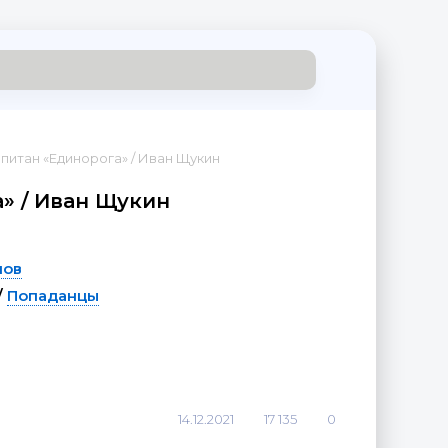
апитан «Единорога» / Иван Щукин
» / Иван Щукин
лов
/
Попаданцы
14.12.2021
17 135
0