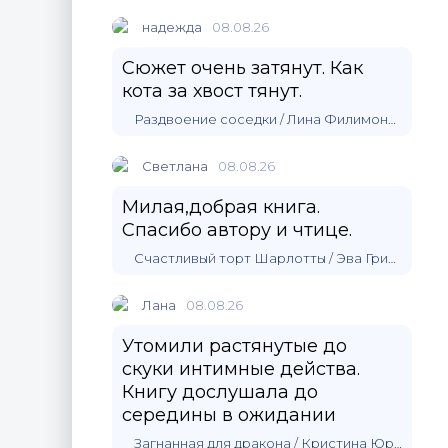
надежда
08.08.26
Сюжет очень затянут. Как
кота за хвост тянут.
Раздвоение соседки / Лина Филимонова
Светлана
08.08.26
Милая,добрая книга.
Спасибо автору и чтице.
Счастливый торт Шарлотты / Эва Гринерс
Лана
08.08.26
Утомили растянутые до
скуки интимные действа.
Книгу дослушала до
середины в ожидании
Загнанная для дракона / Кристина Юраш