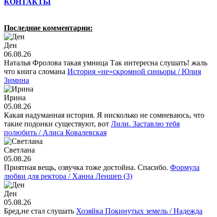
КОНТАКТЫ
Последние комментарии:
Ден
06.08.26
Наталья Фролова такая умница Так интересна слушать! жаль
что книга сломана
История «не»скромной синьоры / Юлия
Зимина
Ирина
05.08.26
Какая надуманная история. Я нисколько не сомневаюсь, что
такие подонки существуют, вот
Лили. Заставлю тебя
полюбить / Алиса Ковалевская
Светлана
05.08.26
Приятная вещь, озвучка тоже достойна. Спасибо.
Формула
любви для ректора / Ханна Леншер (3)
Ден
05.08.26
Бред,не стал слушать
Хозяйка Покинутых земель / Надежда