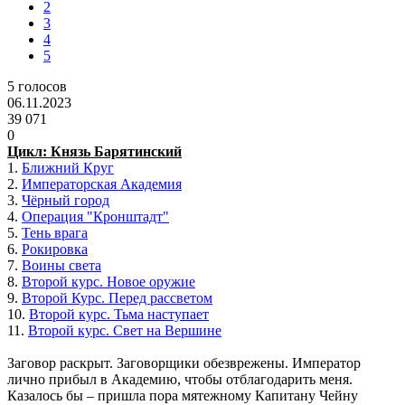
2
3
4
5
5
голосов
06.11.2023
39 071
0
Цикл: Князь Барятинский
1.
Ближний Круг
2.
Императорская Академия
3.
Чёрный город
4.
Операция "Кронштадт"
5.
Тень врага
6.
Рокировка
7.
Воины света
8.
Второй курс. Новое оружие
9.
Второй Курс. Перед рассветом
10.
Второй курс. Тьма наступает
11.
Второй курс. Свет на Вершине
Заговор раскрыт. Заговорщики обезврежены. Император
лично прибыл в Академию, чтобы отблагодарить меня.
Казалось бы – пришла пора мятежному Капитану Чейну