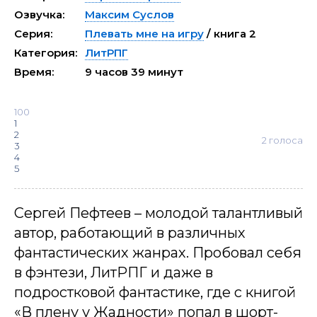
Озвучка:
Максим Суслов
Серия:
Плевать мне на игру
/ книга 2
Категория:
ЛитРПГ
Время:
9 часов 39 минут
100
1
2
2
голоса
3
4
5
Сергей Пефтеев – молодой талантливый
автор, работающий в различных
фантастических жанрах. Пробовал себя
в фэнтези, ЛитРПГ и даже в
подростковой фантастике, где с книгой
«В плену у Жадности» попал в шорт-