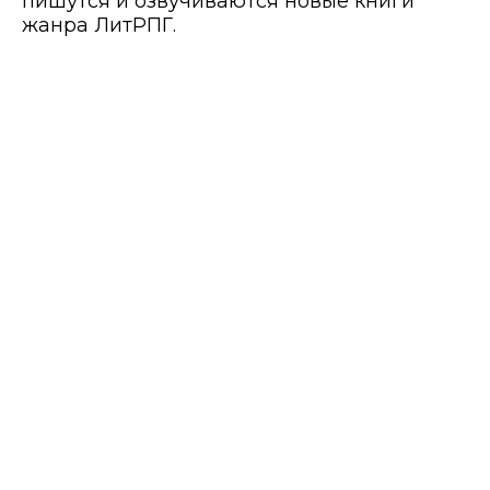
пишутся и озвучиваются новые книги
жанра ЛитРПГ.