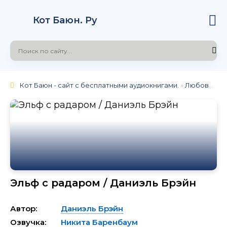
Кот Баюн. Ру
Кот Баюн - сайт с бесплатными аудиокнигами.
»
Любовное фэнтези
Эльф с радаром / Даниэль Брэйн
Автор:
Даниэль Брэйн
Озвучка:
Никита Баренбаум