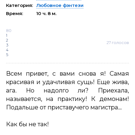
Категория:
Любовное фэнтези
Время:
10 ч. 8 м.
80
1
2
27
голосов
3
4
5
Всем привет, с вами снова я! Самая
красивая и удачливая сущь! Еще жива,
ага. Но надолго ли? Приехала,
называется, на практику! К демонам!
Подальше от приставучего магистра…
Как бы не так!