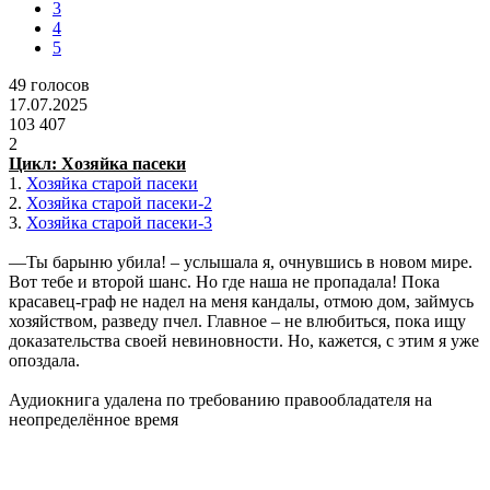
3
4
5
49
голосов
17.07.2025
103 407
2
Цикл: Хозяйка пасеки
1.
Хозяйка старой пасеки
2.
Хозяйка старой пасеки-2
3.
Хозяйка старой пасеки-3
—Ты барыню убила! – услышала я, очнувшись в новом мире.
Вот тебе и второй шанс. Но где наша не пропадала! Пока
красавец-граф не надел на меня кандалы, отмою дом, займусь
хозяйством, разведу пчел. Главное – не влюбиться, пока ищу
доказательства своей невиновности. Но, кажется, с этим я уже
опоздала.
Аудиокнига удалена по требованию правообладателя на
неопределённое время