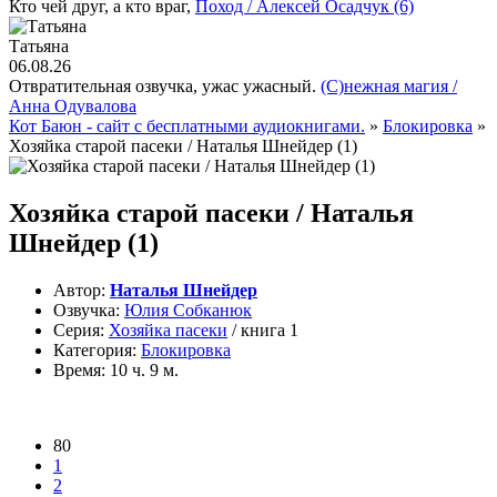
Кто чей друг, а кто враг,
Поход / Алексей Осадчук (6)
Татьяна
06.08.26
Отвратительная озвучка, ужас ужасный.
(С)нежная магия /
Анна Одувалова
Кот Баюн - сайт с бесплатными аудиокнигами.
»
Блокировка
»
Хозяйка старой пасеки / Наталья Шнейдер (1)
Хозяйка старой пасеки / Наталья
Шнейдер (1)
Автор:
Наталья Шнейдер
Озвучка:
Юлия Собканюк
Серия:
Хозяйка пасеки
/ книга 1
Категория:
Блокировка
Время:
10 ч. 9 м.
80
1
2