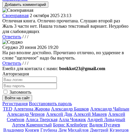
Добавить комментарий
Своенравная
2 октября 2025 23:13
Отличная книга. Отлично прочитана. Слушаю второй раз
Жаль 3 части нет. Нашла только текстовый вариант. Неудобно
для слабовидящих
Ответить
/ / /
Серджо
20 июня 2026 19:20
На раз вполне достойно. Прочитано отлично, но ударение в
слове "щелочное" надо бы выучить.
Ответить
/ / /
Емейл для контакта с нами:
bookkot23@gmail.com
Авторизация
Запомнить
Войти на сайт
Регистрация
Восстановить пароль
TED
Алевтина Жарова
Александр Башков
Александр Чайцын
Александр Чернов
Алексей Дик
Алексей Макеев
Алексей
Семёнов
Алиса Тверская
Алла Човжик
Андрей Ливадный
Артем Каменистый
Борис Клейнберг
Вадим Пугачев
Владимир Князев
Глубина
Дем Михайлов
Дмитрий Кузнецов