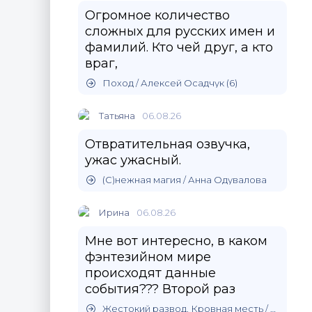
Огромное количество
сложных для русских имен и
фамилий. Кто чей друг, а кто
враг,
Поход / Алексей Осадчук (6)
Татьяна
06.08.26
Отвратительная озвучка,
ужас ужасный.
(С)нежная магия / Анна Одувалова
Ирина
06.08.26
Мне вот интересно, в каком
фэнтезийном мире
происходят данные
события??? Второй раз
Жестокий развод. Кровная месть / Влада Одинцова