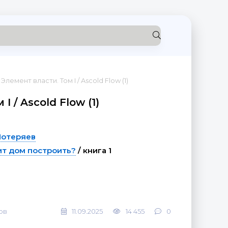
 Элемент власти. Том I / Ascold Flow (1)
I / Ascold Flow (1)
Потеряев
ит дом построить?
/ книга 1
ов
11.09.2025
14 455
0