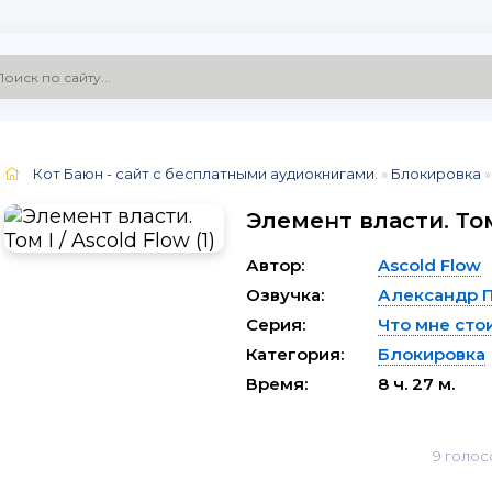
Кот Баюн - сайт с бесплатными аудиокнигами.
»
Блокировка
»
Элемент власти. Том 
Автор:
Ascold Flow
Озвучка:
Александр 
Серия:
Что мне сто
Категория:
Блокировка
Время:
8 ч. 27 м.
9
голос