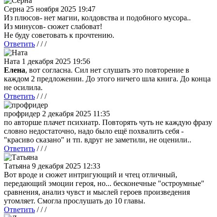
Серна
25 ноября 2025 19:47
Из плюсов- нет магии, колдовства и подобного мусора..
Из минусов- сюжет слабоват!
Не буду советовать к прочтению.
Ответить
/ / /
Ната
1 декабря 2025 19:56
Елена
, вот согласна. Сил нет слушать это повторение в
каждом 2 предложении. До этого ничего шла книга. До конца
не осилила.
Ответить
/ / /
профридер
2 декабря 2025 11:35
по авторше плачет психиатр. Повторять чуть не каждую фразу
словно недостаточно, надо было ещё похвалить себя -
"красиво сказано" и тп. вдруг не заметили, не оценили..
Ответить
/ / /
Татьяна
9 декабря 2025 12:33
Вот вроде и сюжет интригующий и чтец отличный,
передающий эмоции героя, но... бесконечные "остроумные"
сравнения, анализ чувст и мыслей героев произведения
утомляет. Смогла прослушать до 10 главы.
Ответить
/ / /