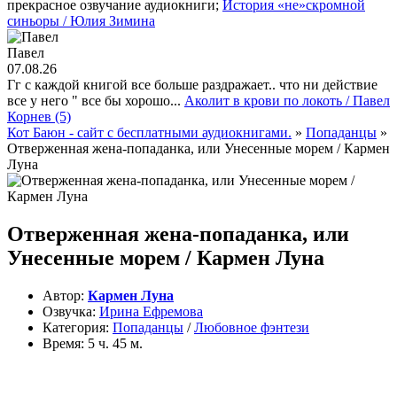
прекрасное озвучание аудиокниги;
История «не»скромной
синьоры / Юлия Зимина
Павел
07.08.26
Гг с каждой книгой все больше раздражает.. что ни действие
все у него " все бы хорошо...
Аколит в крови по локоть / Павел
Корнев (5)
Кот Баюн - сайт с бесплатными аудиокнигами.
»
Попаданцы
»
Отверженная жена-попаданка, или Унесенные морем / Кармен
Луна
Отверженная жена-попаданка, или
Унесенные морем / Кармен Луна
Автор:
Кармен Луна
Озвучка:
Ирина Ефремова
Категория:
Попаданцы
/
Любовное фэнтези
Время:
5 ч. 45 м.