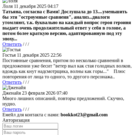
Лоля
11 декабря 2025 04:17
Татьяна, согласна с Вами! Дослушала до 13....уменьшить
бы эти "остроумные сравнеия", анализ...диалоги
утомляют, т.к. буквально на каждый вопрос героя героиня
выдает очень продолжительный ответ у себя в голове, а
потом более краткую версию, адаптированную под эту
эпоху...
Ответить
/ / /
Гостья
11 декабря 2025 22:56
Постоянные сравнения, притом по несколько сравнений в
предложении уже бесит "ветер выл как стая голодных волков,
вдождь как кнут надсмотрщика, волны как горы..." Плюс
повторения от лица то одного, то другого персонажа..
Ответить
/ / /
Дженайя
23 февраля 2026 07:40
Много лишних описаний, повторы предложений. Скучно,
нудно.
Ответить
/ / /
Емейл для контакта с нами:
bookkot23@gmail.com
Авторизация