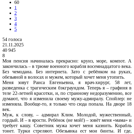
60
1
2
3
4
5
54
голоса
21.11.2025
40 945
8
Моя пенсия начиналась прекрасно: круиз, море, компот. А
закончилась – в трюме военного корабля восемнадцатого века.
Без чемодана. Без интернета. Зато с ребёнком на руках,
обезьяной в волосах и мужем, который хочет меня утопить.
Меня зовут Раиса Евгеньевна, я врач-хирург, 58 лет,
разведенка с трагическим бэкграундом. Теперь я – графиня в
теле 22-летней красотки, и, по странному недоразумению, все
думают, что я изменила своему мужу-адмиралу. Спойлер: не
изменяла. Вообще-то, я только что сюда попала. На дворе 18
век.
Муж, к слову, – адмирал Клим. Молодой, мужественный,
гордый. И – в ярости. Ребёнок (не мой!) – зовёт меня «мама» и
требует кашу. Советник мужа хочет меня казнить. Корабль
тонет. Турки стреляют. Обезьянка ест мои бинты. И где,