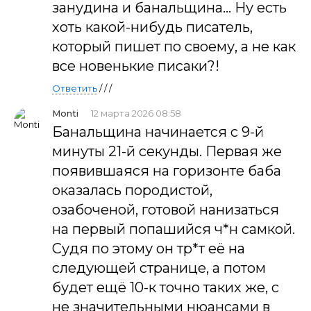
занудина и банальщина... Ну есть
хоть какой-нибудь писатель,
который пишет по своему, а не как
все новенькие писаки?!
Ответить
/ / /
Monti
12 марта 2026 08:58
Банальщина начинается с 9-й
минуты 21-й секунды. Первая же
появившаяся на горизонте баба
оказалась породистой,
озабоченой, готовой нанизаться
на первый попашийся ч*н самкой.
Судя по этому он тр*т её на
следующей странице, а потом
будет ещё 10-к точно таких же, с
не значительными нюансами в