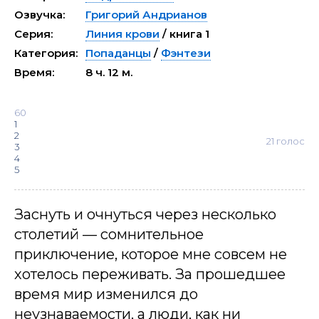
Озвучка:
Григорий Андрианов
Серия:
Линия крови
/ книга 1
Категория:
Попаданцы
/
Фэнтези
Время:
8 ч. 12 м.
60
1
2
21
голос
3
4
5
Заснуть и очнуться через несколько
столетий — сомнительное
приключение, которое мне совсем не
хотелось переживать. За прошедшее
время мир изменился до
неузнаваемости, а люди, как ни