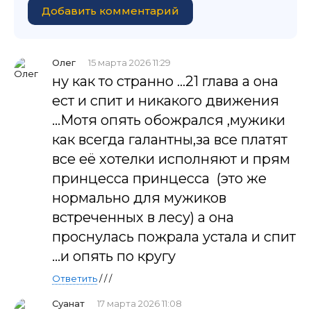
Добавить комментарий
Олег
15 марта 2026 11:29
ну как то странно ...21 глава а она
ест и спит и никакого движения
...Мотя опять обожрался ,мужики
как всегда галантны,за все платят
все её хотелки исполняют и прям
принцесса принцесса (это же
нормально для мужиков
встреченных в лесу) а она
проснулась пожрала устала и спит
...и опять по кругу
Ответить
/ / /
Суанат
17 марта 2026 11:08