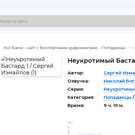
Кот Баюн - сайт с бесплатными аудиокнигами.
»
Попаданцы
» Не
Неукротимый Бастар
Автор:
Сергей Изм
Озвучка:
Николай Бог
Серия:
Неукротимы
Категория:
Попаданцы
Время:
9 ч. 19 м.
80
1
2
45
голосов