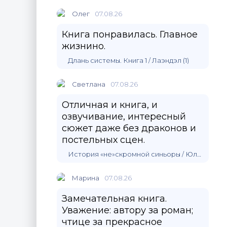
Олег
07.08.26
Книга понравилась. Главное
жизнино.
Длань системы. Книга 1 / Лаэндэл (1)
Светлана
07.08.26
Отличная и книга, и
озвучивание, интересный
сюжет даже без драконов и
постельных сцен.
История «не»скромной синьоры / Юлия Зимина
Марина
07.08.26
Замечательная книга.
Уважение: автору за роман;
чтице за прекрасное