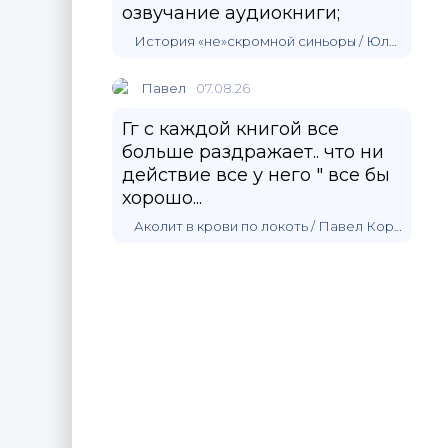
озвучание аудиокниги;
История «не»скромной синьоры / Юлия Зимина
Павел
07.08.26
Гг с каждой книгой все
больше раздражает.. что ни
действие все у него " все бы
хорошо...
Аколит в крови по локоть / Павел Корнев (5)