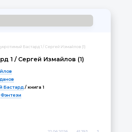
укротимый Бастард 1 / Сергей Измайлов (1)
д 1 / Сергей Измайлов (1)
айлов
данов
й Бастард
/ книга 1
/
Фэнтези
22.06.2026
61 293
3