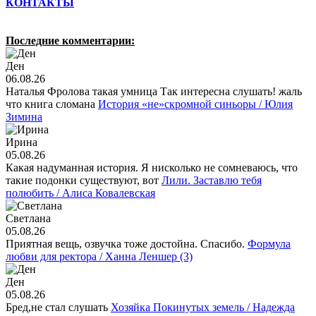
КОНТАКТЫ
Последние комментарии:
Ден
06.08.26
Наталья Фролова такая умница Так интересна слушать! жаль
что книга сломана
История «не»скромной синьоры / Юлия
Зимина
Ирина
05.08.26
Какая надуманная история. Я нисколько не сомневаюсь, что
такие подонки существуют, вот
Лили. Заставлю тебя
полюбить / Алиса Ковалевская
Светлана
05.08.26
Приятная вещь, озвучка тоже достойна. Спасибо.
Формула
любви для ректора / Ханна Леншер (3)
Ден
05.08.26
Бред,не стал слушать
Хозяйка Покинутых земель / Надежда