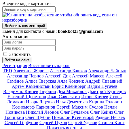
Введите код с картинки:
Добавить комментарий
Емейл для контакта с нами:
bookkot23@gmail.com
Авторизация
Запомнить
Войти на сайт
Регистрация
Восстановить пароль
TED
Алевтина Жарова
Александр Башков
Александр Чайцын
Александр Чернов
Алексей Дик
Алексей Макеев
Алексей
Семёнов
Алиса Тверская
Алла Човжик
Андрей Ливадный
Артем Каменистый
Борис Клейнберг
Вадим Пугачев
Владимир Князев
Глубина
Дем Михайлов
Дмитрий Кузнецов
Евгений Щепетнов
Иван Савоськин
Игорь Князев
Игорь
Ломакин
Игорь Ященко
Илья Дементьев
Кирилл Головин
Ксеноморф
Ларионов Сергей
Максим Суслов
Нелли
Новикова
Николай Леонов
Олег Булдаков
Олег Кейнз
Олег
Троицкий
Олег Шубин
Пожилой Ксеноморф
Радион Нечаев
Сергей Горбунов
Сергей Пухов
Сергей Уделов
Стивен Кинг
Показать все теги