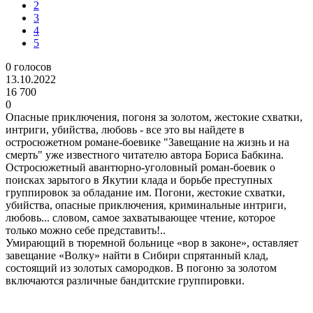
2
3
4
5
0
голосов
13.10.2022
16 700
0
Опасные приключения, погоня за золотом, жестокие схватки,
интриги, убийства, любовь - все это вы найдете в
остросюжетном романе-боевике "Завещание на жизнь и на
смерть" уже известного читателю автора Бориса Бабкина.
Остросюжетный авантюрно-уголовный роман-боевик о
поисках зарытого в Якутии клада и борьбе преступных
группировок за обладание им. Погони, жестокие схватки,
убийства, опасные приключения, криминальные интриги,
любовь... словом, самое захватывающее чтение, которое
только можно себе представить!..
Умирающий в тюремной больнице «вор в законе», оставляет
завещание «Волку» найти в Сибири спрятанный клад,
состоящий из золотых самородков. В погоню за золотом
включаются различные бандитские группировки.