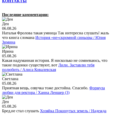
КОНТАКТЫ
Последние комментарии:
Ден
06.08.26
Наталья Фролова такая умница Так интересна слушать! жаль
что книга сломана
История «не»скромной синьоры / Юлия
Зимина
Ирина
05.08.26
Какая надуманная история. Я нисколько не сомневаюсь, что
такие подонки существуют, вот
Лили. Заставлю тебя
полюбить / Алиса Ковалевская
Светлана
05.08.26
Приятная вещь, озвучка тоже достойна. Спасибо.
Формула
любви для ректора / Ханна Леншер (3)
Ден
05.08.26
Бред,не стал слушать
Хозяйка Покинутых земель / Надежда