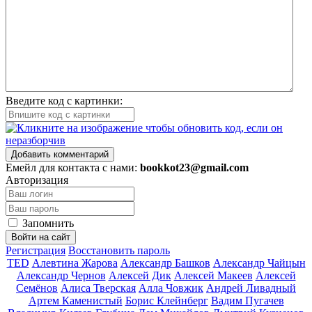
Введите код с картинки:
Добавить комментарий
Емейл для контакта с нами:
bookkot23@gmail.com
Авторизация
Запомнить
Войти на сайт
Регистрация
Восстановить пароль
TED
Алевтина Жарова
Александр Башков
Александр Чайцын
Александр Чернов
Алексей Дик
Алексей Макеев
Алексей
Семёнов
Алиса Тверская
Алла Човжик
Андрей Ливадный
Артем Каменистый
Борис Клейнберг
Вадим Пугачев