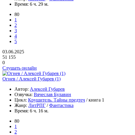
Время:
6 ч. 29 м.
80
1
2
3
4
5
03.06.2025
51 155
0
Слушать онлайн
Огнев / Алексей Губарев (1)
Автор:
Алексей Губарев
Озвучка:
Вячеслав Булавин
Цикл:
Крушитель. Тайны предтеч
/ книга 1
Жанр:
ЛитРПГ
/
Фантастика
Время:
6 ч. 16 м.
80
1
2