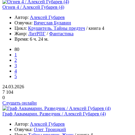
Огнев 4 / Алексей Губарев (4)
Автор:
Алексей Губарев
Озвучка:
Вячеслав Булавин
Цикл:
Крушитель. Тайны предтеч
/ книга 4
Жанр:
ЛитРПГ
/
Фантастика
Время:
6 ч. 24 м.
80
1
2
3
4
5
24.03.2026
7 104
0
Слушать онлайн
Граф Аквамарин. Разведчик / Алексей Губарев (4)
Автор:
Алексей Губарев
Озвучка:
Олег Троицкий
Цикл:
Тайны предтеч. Жнец
/ книга 4