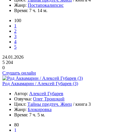
Жанр:
Постапокалипсис
Время:
7 ч. 14 м.
100
1
2
3
4
5
24.01.2026
5 204
0
Слушать онлайн
Род Аквамарин / Алексей Губарев (3)
Автор:
Алексей Губарев
Озвучка:
Олег Троицкий
Цикл:
Тайны предтеч. Жнец
/ книга 3
Жанр:
Блокировка
Время:
7 ч. 5 м.
80
1