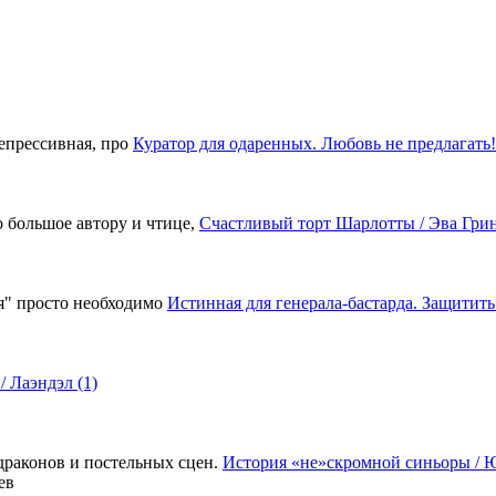
 депрессивная, про
Куратор для одаренных. Любовь не предлагать! 
о большое автору и чтице,
Счастливый торт Шарлотты / Эва Гри
ия" просто необходимо
Истинная для генерала-бастарда. Защитит
/ Лаэндэл (1)
драконов и постельных сцен.
История «не»скромной синьоры / 
ев