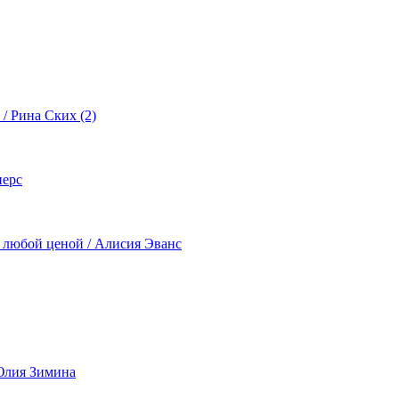
/ Рина Ских (2)
нерс
ь любой ценой / Алисия Эванс
Юлия Зимина