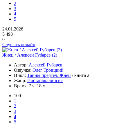
2
3
4
5
24.01.2026
5 498
0
Слушать онлайн
Жнец / Алексей Губарев (2)
Автор:
Алексей Губарев
Озвучка:
Олег Троицкий
Цикл:
Тайны предтеч. Жнец
/ книга 2
Жанр:
Постапокалипсис
Время:
7 ч. 18 м.
100
1
2
3
4
5