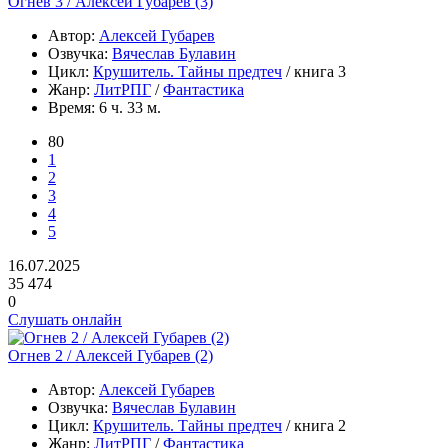
Огнев 3 / Алексей Губарев (3)
Автор:
Алексей Губарев
Озвучка:
Вячеслав Булавин
Цикл:
Крушитель. Тайны предтеч
/ книга 3
Жанр:
ЛитРПГ
/
Фантастика
Время:
6 ч. 33 м.
80
1
2
3
4
5
16.07.2025
35 474
0
Слушать онлайн
Огнев 2 / Алексей Губарев (2)
Автор:
Алексей Губарев
Озвучка:
Вячеслав Булавин
Цикл:
Крушитель. Тайны предтеч
/ книга 2
Жанр:
ЛитРПГ
/
Фантастика