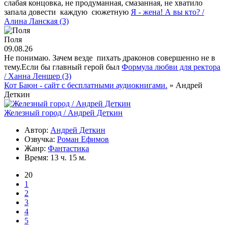
слабая концовка, не продуманная, смазанная, не хватило
запала довести каждую сюжетную
Я - жена! А вы кто? /
Алина Ланская (3)
Поля
09.08.26
Не понимаю. Зачем везде пихать драконов совершенно не в
тему.Если бы главный герой был
Формула любви для ректора
/ Ханна Леншер (3)
Кот Баюн - сайт с бесплатными аудиокнигами.
» Андрей
Деткин
Железный город / Андрей Деткин
Автор:
Андрей Деткин
Озвучка:
Роман Ефимов
Жанр:
Фантастика
Время:
13 ч. 15 м.
20
1
2
3
4
5