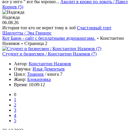
все у него " все бы хорошо...
Аколит в крови по локоть / Павел
Корнев (5)
Надежда
06.08.26
История топ кто не верит тому в лоб
Счастливый торт
Шарлотты / Эва Гринерс
Кот Баюн - сайт с бесплатными аудиокнигами.
» Константин
Назимов » Страница 2
Студент и бизнесмен / Константин Назимов (7)
Автор:
Константин Назимов
Озвучка:
Илья Дементьев
Цикл:
Травник
/ книга 7
Жанр:
Блокировка
Время:
10:09:12
0
1
2
3
4
5