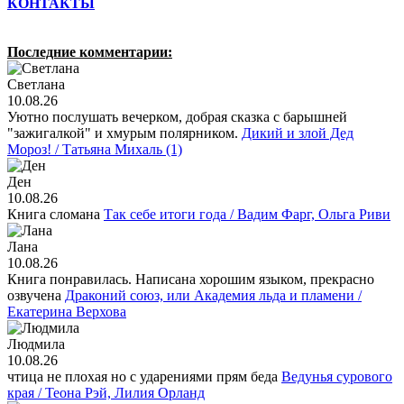
КОНТАКТЫ
Последние комментарии:
Светлана
10.08.26
Уютно послушать вечерком, добрая сказка с барышней
"зажигалкой" и хмурым полярником.
Дикий и злой Дед
Мороз! / Татьяна Михаль (1)
Ден
10.08.26
Книга сломана
Так себе итоги года / Вадим Фарг, Ольга Риви
Лана
10.08.26
Книга понравилась. Написана хорошим языком, прекрасно
озвучена
Драконий союз, или Академия льда и пламени /
Екатерина Верхова
Людмила
10.08.26
чтица не плохая но с ударениями прям беда
Ведунья сурового
края / Теона Рэй, Лилия Орланд