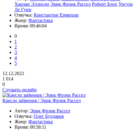
Харлан Эллисон
Эрик Фрэнк Рассел
Роберт Блох
Урсула
Ле Гуин
Озвучка:
Константин Ермихин
Жанр:
Фантастика
Время:
09:46:04
0
1
2
3
4
5
12.12.2022
1 014
0
Слушать онлайн
Кресло забвения / Эрик Фрэнк Рассел
Автор:
Эрик Фрэнк Рассел
Озвучка:
Олег Булдаков
Жанр:
Фантастика
Время:
00:58:11