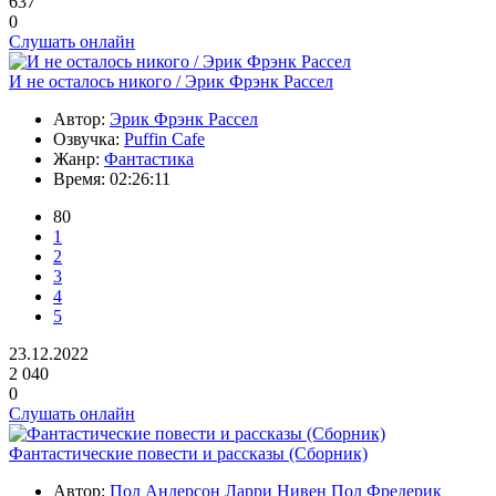
637
0
Слушать онлайн
И не осталось никого / Эрик Фрэнк Рассел
Автор:
Эрик Фрэнк Рассел
Озвучка:
Puffin Cafe
Жанр:
Фантастика
Время:
02:26:11
80
1
2
3
4
5
23.12.2022
2 040
0
Слушать онлайн
Фантастические повести и рассказы (Сборник)
Автор:
Пол Андерсон
Ларри Нивен
Пол Фредерик