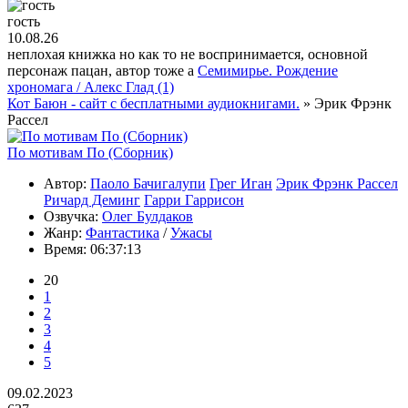
гость
10.08.26
неплохая книжка но как то не воспринимается, основной
персонаж пацан, автор тоже а
Семимирье. Рождение
хрономага / Алекс Глад (1)
Кот Баюн - сайт с бесплатными аудиокнигами.
» Эрик Фрэнк
Рассел
По мотивам По (Сборник)
Автор:
Паоло Бачигалупи
Грег Иган
Эрик Фрэнк Рассел
Ричард Деминг
Гарри Гаррисон
Озвучка:
Олег Булдаков
Жанр:
Фантастика
/
Ужасы
Время:
06:37:13
20
1
2
3
4
5
09.02.2023