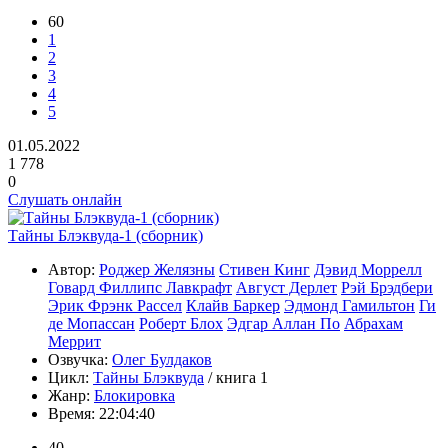
60
1
2
3
4
5
01.05.2022
1 778
0
Слушать онлайн
Тайны Блэквуда-1 (сборник)
Автор:
Роджер Желязны
Стивен Кинг
Дэвид Моррелл
Говард Филлипс Лавкрафт
Август Дерлет
Рэй Брэдбери
Эрик Фрэнк Рассел
Клайв Баркер
Эдмонд Гамильтон
Ги
де Мопассан
Роберт Блох
Эдгар Аллан По
Абрахам
Меррит
Озвучка:
Олег Булдаков
Цикл:
Тайны Блэквуда
/ книга 1
Жанр:
Блокировка
Время:
22:04:40
40