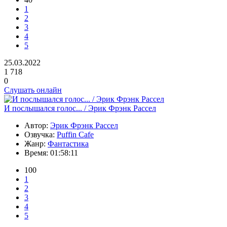
1
2
3
4
5
25.03.2022
1 718
0
Слушать онлайн
И послышался голос... / Эрик Фрэнк Рассел
Автор:
Эрик Фрэнк Рассел
Озвучка:
Puffin Сafe
Жанр:
Фантастика
Время:
01:58:11
100
1
2
3
4
5