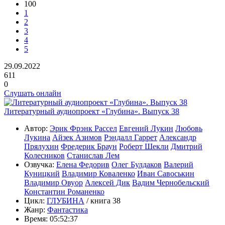
100
1
2
3
4
5
29.09.2022
611
0
Слушать онлайн
Литературный аудиопроект «Глубина». Выпуск 38
Автор:
Эрик Фрэнк Рассел
Евгений Лукин
Любовь
Лукина
Айзек Азимов
Рэндалл Гаррет
Александр
Прялухин
Фредерик Браун
Роберт Шекли
Дмитрий
Колесников
Станислав Лем
Озвучка:
Елена Федорив
Олег Булдаков
Валерий
Куницкий
Владимир Коваленко
Иван Савоськин
Владимир Овуор
Алексей Дик
Вадим Чернобельский
Константин Романенко
Цикл:
ГЛУБИНА
/ книга 38
Жанр:
Фантастика
Время:
05:52:37