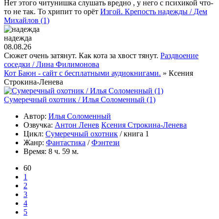
Нет этого читунишка слушать вредно , у него с психикой что-
то не так. То хрипит то орёт
Изгой. Крепость надежды / Дем
Михайлов (1)
надежда
08.08.26
Сюжет очень затянут. Как кота за хвост тянут.
Раздвоение
соседки / Лина Филимонова
Кот Баюн - сайт с бесплатными аудиокнигами.
» Ксения
Строкина-Ленева
Сумеречный охотник / Илья Соломенный (1)
Автор:
Илья Соломенный
Озвучка:
Антон Ленев
Ксения Строкина-Ленева
Цикл:
Сумеречный охотник
/ книга 1
Жанр:
Фантастика
/
Фэнтези
Время:
8 ч. 59 м.
60
1
2
3
4
5