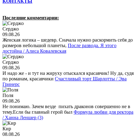
КОНТАКТЫ
Последние комментарии:
Серджо
09.08.26
Женская логика – шедевр. Сначала нужно раскормить себя до
размеров небольшой планеты,
После развода. Я этого
достойна / Алиса Ковалевская
Серджо
09.08.26
И надо же - и тут на жируxу отыскался красавчик! Ну да, судя
по романам, красавчики
Счастливый торт Шарлотты / Эва
Гринерс
Поля
09.08.26
Не понимаю. Зачем везде пихать драконов совершенно не в
тему.Если бы главный герой был
Формула любви для ректора
/ Ханна Леншер (3)
Кир
08.08.26