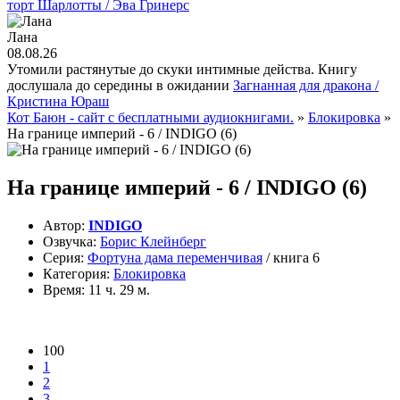
торт Шарлотты / Эва Гринерс
Лана
08.08.26
Утомили растянутые до скуки интимные действа. Книгу
дослушала до середины в ожидании
Загнанная для дракона /
Кристина Юраш
Кот Баюн - сайт с бесплатными аудиокнигами.
»
Блокировка
»
На границе империй - 6 / INDIGO (6)
На границе империй - 6 / INDIGO (6)
Автор:
INDIGO
Озвучка:
Борис Клейнберг
Серия:
Фортуна дама переменчивая
/ книга 6
Категория:
Блокировка
Время:
11 ч. 29 м.
100
1
2
3