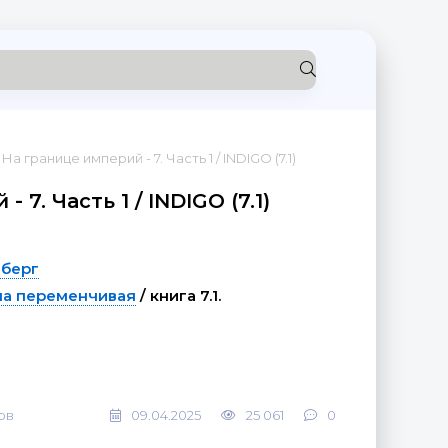
 На границе империй - 7. Часть 1 / INDIGO (7.1)
 7. Часть 1 / INDIGO (7.1)
нберг
ма переменчивая
/ книга 7.1.
ов
09.04.2025
25 061
0