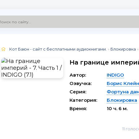
Кот Баюн - сайт с бесплатными аудиокнигами.
»
Блокировка
»
На границе империй -
Автор:
INDIGO
Озвучка:
Борис Клей
Серия:
Фортуна да
Категория:
Блокировка
Время:
10 ч. 6 м.
11
голос