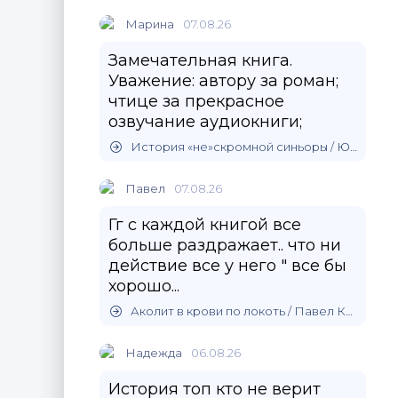
Марина
07.08.26
Замечательная книга.
Уважение: автору за роман;
чтице за прекрасное
озвучание аудиокниги;
История «не»скромной синьоры / Юлия Зимина
Павел
07.08.26
Гг с каждой книгой все
больше раздражает.. что ни
действие все у него " все бы
хорошо...
Аколит в крови по локоть / Павел Корнев (5)
Надежда
06.08.26
История топ кто не верит