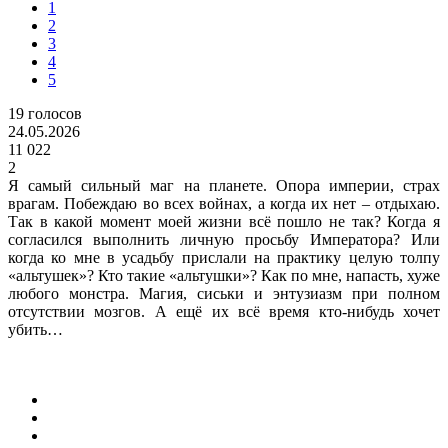
1
2
3
4
5
19
голосов
24.05.2026
11 022
2
Я самый сильный маг на планете. Опора империи, страх
врагам. Побеждаю во всех войнах, а когда их нет – отдыхаю.
Так в какой момент моей жизни всё пошло не так? Когда я
согласился выполнить личную просьбу Императора? Или
когда ко мне в усадьбу прислали на практику целую толпу
«альтушек»? Кто такие «альтушки»? Как по мне, напасть, хуже
любого монстра. Магия, сиськи и энтузиазм при полном
отсутствии мозгов. А ещё их всё время кто-нибудь хочет
убить…