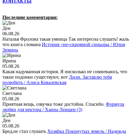
КОНТАКТЫ
Последние комментарии:
Ден
06.08.26
Наталья Фролова такая умница Так интересна слушать! жаль
что книга сломана
История «не»скромной синьоры / Юлия
Зимина
Ирина
05.08.26
Какая надуманная история. Я нисколько не сомневаюсь, что
такие подонки существуют, вот
Лили. Заставлю тебя
полюбить / Алиса Ковалевская
Светлана
05.08.26
Приятная вещь, озвучка тоже достойна. Спасибо.
Формула
любви для ректора / Ханна Леншер (3)
Ден
05.08.26
Бред,не стал слушать
Хозяйка Покинутых земель / Надежда