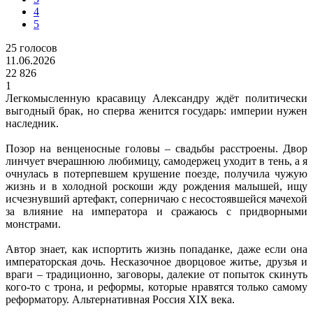
4
5
25
голосов
11.06.2026
22 826
1
Легкомысленную красавицу Александру ждёт политически
выгодный брак, но сперва женится государь: империи нужен
наследник.
Позор на венценосные головы – свадьбы расстроены. Двор
линчует вчерашнюю любимицу, самодержец уходит в тень, а я
очнулась в потерпевшем крушение поезде, получила чужую
жизнь и в холодной роскоши жду рождения малышей, ищу
исчезнувший артефакт, соперничаю с несостоявшейся мачехой
за влияние на императора и сражаюсь с придворными
монстрами.
Автор знает, как испортить жизнь попаданке, даже если она
императорская дочь. Несказочное дворцовое житье, друзья и
враги – традиционно, заговоры, далекие от попыток скинуть
кого-то с трона, и реформы, которые нравятся только самому
реформатору. Альтернативная Россия XIX века.