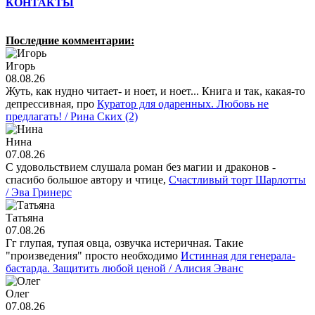
КОНТАКТЫ
Последние комментарии:
Игорь
08.08.26
Жуть, как нудно читает- и ноет, и ноет... Книга и так, какая-то
депрессивная, про
Куратор для одаренных. Любовь не
предлагать! / Рина Ских (2)
Нина
07.08.26
С удовольствием слушала роман без магии и драконов -
спасибо большое автору и чтице,
Счастливый торт Шарлотты
/ Эва Гринерс
Татьяна
07.08.26
Гг глупая, тупая овца, озвучка истеричная. Такие
"произведения" просто необходимо
Истинная для генерала-
бастарда. Защитить любой ценой / Алисия Эванс
Олег
07.08.26