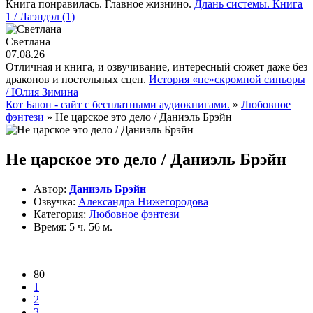
Книга понравилась. Главное жизнино.
Длань системы. Книга
1 / Лаэндэл (1)
Светлана
07.08.26
Отличная и книга, и озвучивание, интересный сюжет даже без
драконов и постельных сцен.
История «не»скромной синьоры
/ Юлия Зимина
Кот Баюн - сайт с бесплатными аудиокнигами.
»
Любовное
фэнтези
» Не царское это дело / Даниэль Брэйн
Не царское это дело / Даниэль Брэйн
Автор:
Даниэль Брэйн
Озвучка:
Александра Нижегородова
Категория:
Любовное фэнтези
Время:
5 ч. 56 м.
80
1
2
3