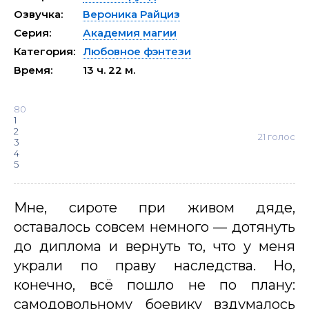
Озвучка:
Вероника Райциз
Серия:
Академия магии
Категория:
Любовное фэнтези
Время:
13 ч. 22 м.
80
1
2
21
голос
3
4
5
Мне, сироте при живом дяде,
оставалось совсем немного — дотянуть
до диплома и вернуть то, что у меня
украли по праву наследства. Но,
конечно, всё пошло не по плану:
самодовольному боевику вздумалось