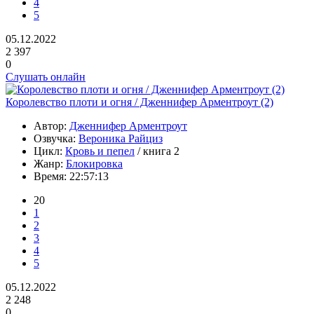
4
5
05.12.2022
2 397
0
Слушать онлайн
Королевство плоти и огня / Дженнифер Арментроут (2)
Автор:
Дженнифер Арментроут
Озвучка:
Вероника Райциз
Цикл:
Кровь и пепел
/ книга 2
Жанр:
Блокировка
Время:
22:57:13
20
1
2
3
4
5
05.12.2022
2 248
0