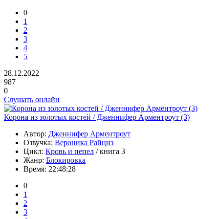
0
1
2
3
4
5
28.12.2022
987
0
Слушать онлайн
Корона из золотых костей / Дженнифер Арментроут (3)
Автор:
Дженнифер Арментроут
Озвучка:
Вероника Райциз
Цикл:
Кровь и пепел
/ книга 3
Жанр:
Блокировка
Время:
22:48:28
0
1
2
3