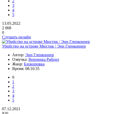
2
3
4
5
13.05.2022
2 068
0
Слушать онлайн
Убийство на острове Мюстик / Энн Гленконнер
Автор:
Энн Гленконнер
Озвучка:
Вероника Райциз
Жанр:
Блокировка
Время:
08:16:35
0
1
2
3
4
5
07.12.2021
920