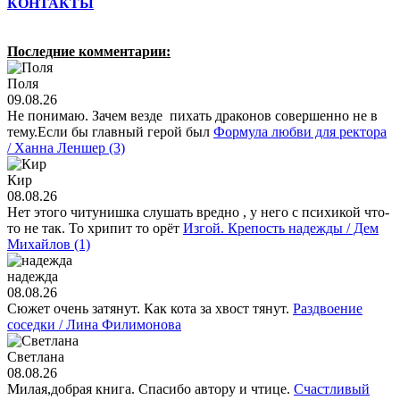
КОНТАКТЫ
Последние комментарии:
Поля
09.08.26
Не понимаю. Зачем везде пихать драконов совершенно не в
тему.Если бы главный герой был
Формула любви для ректора
/ Ханна Леншер (3)
Кир
08.08.26
Нет этого читунишка слушать вредно , у него с психикой что-
то не так. То хрипит то орёт
Изгой. Крепость надежды / Дем
Михайлов (1)
надежда
08.08.26
Сюжет очень затянут. Как кота за хвост тянут.
Раздвоение
соседки / Лина Филимонова
Светлана
08.08.26
Милая,добрая книга. Спасибо автору и чтице.
Счастливый