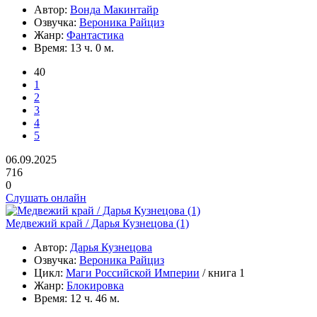
Автор:
Вонда Макинтайр
Озвучка:
Вероника Райциз
Жанр:
Фантастика
Время:
13 ч. 0 м.
40
1
2
3
4
5
06.09.2025
716
0
Слушать онлайн
Медвежий край / Дарья Кузнецова (1)
Автор:
Дарья Кузнецова
Озвучка:
Вероника Райциз
Цикл:
Маги Российской Империи
/ книга 1
Жанр:
Блокировка
Время:
12 ч. 46 м.