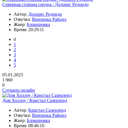
Северная сторона сердца / Долорес Редондо
Автор:
Долорес Редондо
Озвучка:
Вероника Райциз
Жанр:
Блокировка
Время:
20:29:11
0
1
2
3
4
5
05.01.2023
1 960
0
Слушать онлайн
Дом Холлоу / Кристал Сазерленд
Автор:
Кристал Сазерленд
Озвучка:
Вероника Райциз
Жанр:
Блокировка
Время:
08:46:10