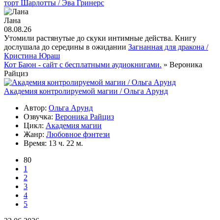
торт Шарлотты / Эва Гринерс
Лана
08.08.26
Утомили растянутые до скуки интимные действа. Книгу
дослушала до середины в ожидании
Загнанная для дракона /
Кристина Юраш
Кот Баюн - сайт с бесплатными аудиокнигами.
» Вероника
Райциз
Академия контролируемой магии / Ольга Арунд
Автор:
Ольга Арунд
Озвучка:
Вероника Райциз
Цикл:
Академия магии
Жанр:
Любовное фэнтези
Время:
13 ч. 22 м.
80
1
2
3
4
5