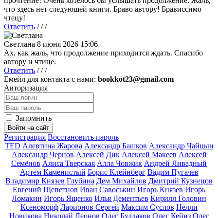
прочтение! Очень хотелось бы услышать продолжение. Жаль,
что здесь нет следующей книги. Браво автору! Брависсимо
чтецу!
Ответить
/ / /
Светлана
8 июня 2026 15:06
Ах, как жаль, что продолжение приходится ждать. Спасибо
автору и чтице.
Ответить
/ / /
Емейл для контакта с нами:
bookkot23@gmail.com
Авторизация
Запомнить
Войти на сайт
Регистрация
Восстановить пароль
TED
Алевтина Жарова
Александр Башков
Александр Чайцын
Александр Чернов
Алексей Дик
Алексей Макеев
Алексей
Семёнов
Алиса Тверская
Алла Човжик
Андрей Ливадный
Артем Каменистый
Борис Клейнберг
Вадим Пугачев
Владимир Князев
Глубина
Дем Михайлов
Дмитрий Кузнецов
Евгений Щепетнов
Иван Савоськин
Игорь Князев
Игорь
Ломакин
Игорь Ященко
Илья Дементьев
Кирилл Головин
Ксеноморф
Ларионов Сергей
Максим Суслов
Нелли
Новикова
Николай Леонов
Олег Булдаков
Олег Кейнз
Олег