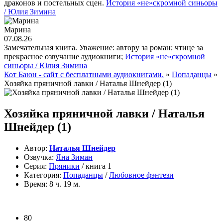
драконов и постельных сцен.
История «не»скромной синьоры
/ Юлия Зимина
Марина
07.08.26
Замечательная книга. Уважение: автору за роман; чтице за
прекрасное озвучание аудиокниги;
История «не»скромной
синьоры / Юлия Зимина
Кот Баюн - сайт с бесплатными аудиокнигами.
»
Попаданцы
»
Хозяйка пряничной лавки / Наталья Шнейдер (1)
Хозяйка пряничной лавки / Наталья
Шнейдер (1)
Автор:
Наталья Шнейдер
Озвучка:
Яна Зиман
Серия:
Пряники
/ книга 1
Категория:
Попаданцы
/
Любовное фэнтези
Время:
8 ч. 19 м.
80