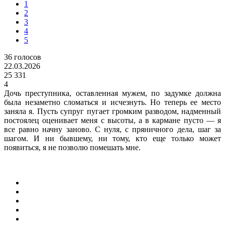
1
2
3
4
5
36
голосов
22.03.2026
25 331
4
Дочь преступника, оставленная мужем, по задумке должна
была незаметно сломаться и исчезнуть. Но теперь ее место
заняла я. Пусть супруг пугает громким разводом, надменный
постоялец оценивает меня с высоты, а в кармане пусто — я
все равно начну заново. С нуля, с пряничного дела, шаг за
шагом. И ни бывшему, ни тому, кто еще только может
появиться, я не позволю помешать мне.