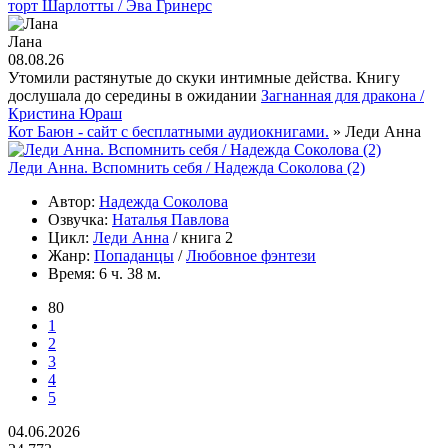
торт Шарлотты / Эва Гринерс
Лана
08.08.26
Утомили растянутые до скуки интимные действа. Книгу
дослушала до середины в ожидании
Загнанная для дракона /
Кристина Юраш
Кот Баюн - сайт с бесплатными аудиокнигами.
» Леди Анна
Леди Анна. Вспомнить себя / Надежда Соколова (2)
Автор:
Надежда Соколова
Озвучка:
Наталья Павлова
Цикл:
Леди Анна
/ книга 2
Жанр:
Попаданцы
/
Любовное фэнтези
Время:
6 ч. 38 м.
80
1
2
3
4
5
04.06.2026