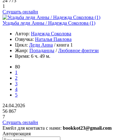
24 773
1
Слушать онлайн
Усадьба леди Анны / Надежда Соколова (1)
Автор:
Надежда Соколова
Озвучка:
Наталья Павлова
Цикл:
Леди Анна
/ книга 1
Жанр:
Попаданцы
/
Любовное фэнтези
Время:
6 ч. 49 м.
80
1
2
3
4
5
24.04.2026
56 867
7
Слушать онлайн
Емейл для контакта с нами:
bookkot23@gmail.com
Авторизация