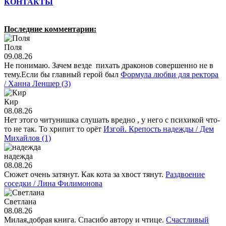
КОНТАКТЫ
Последние комментарии:
Поля
09.08.26
Не понимаю. Зачем везде пихать драконов совершенно не в
тему.Если бы главный герой был
Формула любви для ректора
/ Ханна Леншер (3)
Кир
08.08.26
Нет этого читунишка слушать вредно , у него с психикой что-
то не так. То хрипит то орёт
Изгой. Крепость надежды / Дем
Михайлов (1)
надежда
08.08.26
Сюжет очень затянут. Как кота за хвост тянут.
Раздвоение
соседки / Лина Филимонова
Светлана
08.08.26
Милая,добрая книга. Спасибо автору и чтице.
Счастливый