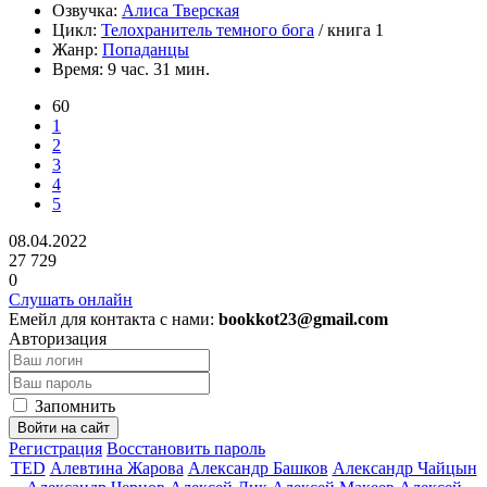
Озвучка:
Алиса Тверская
Цикл:
Телохранитель темного бога
/ книга 1
Жанр:
Попаданцы
Время:
9 час. 31 мин.
60
1
2
3
4
5
08.04.2022
27 729
0
Слушать онлайн
Емейл для контакта с нами:
bookkot23@gmail.com
Авторизация
Запомнить
Войти на сайт
Регистрация
Восстановить пароль
TED
Алевтина Жарова
Александр Башков
Александр Чайцын