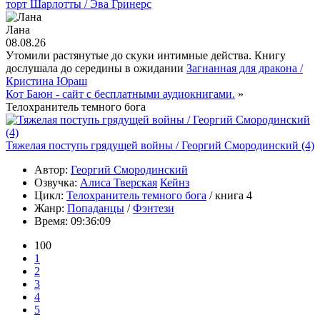
торт Шарлотты / Эва Гринерс
Лана
08.08.26
Утомили растянутые до скуки интимные действа. Книгу
дослушала до середины в ожидании
Загнанная для дракона /
Кристина Юраш
Кот Баюн - сайт с бесплатными аудиокнигами.
»
Телохранитель темного бога
Тяжелая поступь грядущей войны / Георгий Смородинский (4)
Автор:
Георгий Смородинский
Озвучка:
Алиса Тверская
Кейнз
Цикл:
Телохранитель темного бога
/ книга 4
Жанр:
Попаданцы
/
Фэнтези
Время:
09:36:09
100
1
2
3
4
5