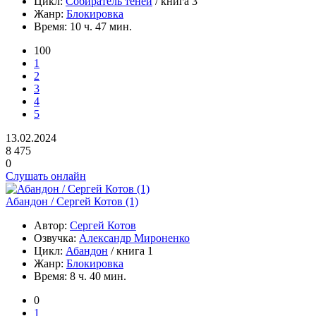
Цикл:
Собиратель теней
/ книга 3
Жанр:
Блокировка
Время:
10 ч. 47 мин.
100
1
2
3
4
5
13.02.2024
8 475
0
Слушать онлайн
Абандон / Сергей Котов (1)
Автор:
Сергей Котов
Озвучка:
Александр Мироненко
Цикл:
Абандон
/ книга 1
Жанр:
Блокировка
Время:
8 ч. 40 мин.
0
1