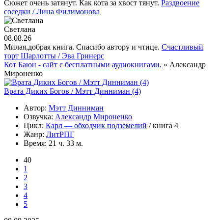
Сюжет очень затянут. Как кота за хвост тянут.
Раздвоение
соседки / Лина Филимонова
Светлана
08.08.26
Милая,добрая книга. Спасибо автору и чтице.
Счастливый
торт Шарлотты / Эва Гринерс
Кот Баюн - сайт с бесплатными аудиокнигами.
» Александр
Мироненко
Врата Диких Богов / Мэтт Динниман (4)
Автор:
Мэтт Динниман
Озвучка:
Александр Мироненко
Цикл:
Карл — обходчик подземелий
/ книга 4
Жанр:
ЛитРПГ
Время:
21 ч. 33 м.
40
1
2
3
4
5