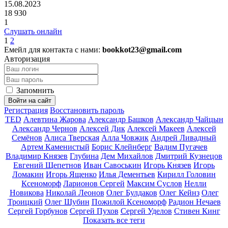
15.08.2023
18 930
1
Слушать онлайн
1
2
Емейл для контакта с нами:
bookkot23@gmail.com
Авторизация
Запомнить
Войти на сайт
Регистрация
Восстановить пароль
TED
Алевтина Жарова
Александр Башков
Александр Чайцын
Александр Чернов
Алексей Дик
Алексей Макеев
Алексей
Семёнов
Алиса Тверская
Алла Човжик
Андрей Ливадный
Артем Каменистый
Борис Клейнберг
Вадим Пугачев
Владимир Князев
Глубина
Дем Михайлов
Дмитрий Кузнецов
Евгений Щепетнов
Иван Савоськин
Игорь Князев
Игорь
Ломакин
Игорь Ященко
Илья Дементьев
Кирилл Головин
Ксеноморф
Ларионов Сергей
Максим Суслов
Нелли
Новикова
Николай Леонов
Олег Булдаков
Олег Кейнз
Олег
Троицкий
Олег Шубин
Пожилой Ксеноморф
Радион Нечаев
Сергей Горбунов
Сергей Пухов
Сергей Уделов
Стивен Кинг
Показать все теги