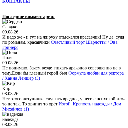
КОНТАКТЫ
Последние комментарии:
Серджо
09.08.26
И надо же - и тут на жируxу отыскался красавчик! Ну да, судя
по романам, красавчики
Счастливый торт Шарлотты / Эва
Гринерс
Поля
09.08.26
Не понимаю. Зачем везде пихать драконов совершенно не в
тему.Если бы главный герой был
Формула любви для ректора
/ Ханна Леншер (3)
Кир
08.08.26
Нет этого читунишка слушать вредно , у него с психикой что-
то не так. То хрипит то орёт
Изгой. Крепость надежды / Дем
Михайлов (1)
надежда
08.08.26