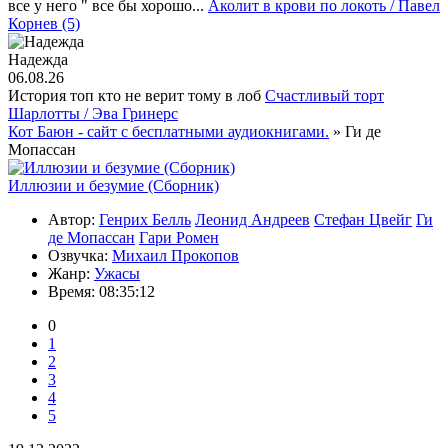
все у него " все бы хорошо...
Аколит в крови по локоть / Павел
Корнев (5)
Надежда
06.08.26
История топ кто не верит тому в лоб
Счастливый торт
Шарлотты / Эва Гринерс
Кот Баюн - сайт с бесплатными аудиокнигами.
» Ги де
Мопассан
Иллюзии и безумие (Сборник)
Автор:
Генрих Белль
Леонид Андреев
Стефан Цвейг
Ги
де Мопассан
Гари Ромен
Озвучка:
Михаил Прокопов
Жанр:
Ужасы
Время:
08:35:12
0
1
2
3
4
5