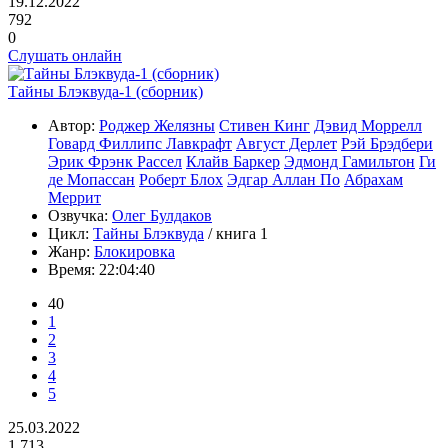
19.12.2022
792
0
Слушать онлайн
Тайны Блэквуда-1 (сборник)
Автор:
Роджер Желязны
Стивен Кинг
Дэвид Моррелл
Говард Филлипс Лавкрафт
Август Дерлет
Рэй Брэдбери
Эрик Фрэнк Рассел
Клайв Баркер
Эдмонд Гамильтон
Ги
де Мопассан
Роберт Блох
Эдгар Аллан По
Абрахам
Меррит
Озвучка:
Олег Булдаков
Цикл:
Тайны Блэквуда
/ книга 1
Жанр:
Блокировка
Время:
22:04:40
40
1
2
3
4
5
25.03.2022
1 713